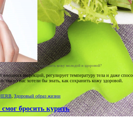
Как сохранить кожу молодой и здоровой?
т внешних инфекций, регулирует температуру тела и даже спос
нство из нас хотели бы знать, как сохранить кожу здоровой.
HERB
,
Здоровый образ жизни
е смог бросить курить
санию курить. Здесь заложен рассказ о том, какой путь проход