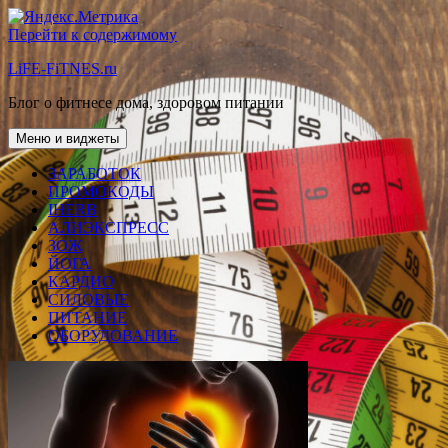
Перейти к содержимому
LiFE-FiTNES.ru
Блог о фитнесе дома, здоровом питании
Меню и виджеты
ЗАРАБОТОК
ПРОМОКОДЫ
IHERB
АЛИЭКСПРЕСС
ЗОЖ
ЙОГА
КАРДИО
СИЛОВЫЕ
ПИТАНИЕ
ОБОРУДОВАНИЕ