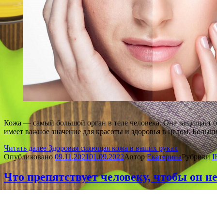
Кожа — самый большой орган в теле человека. Она защищает о
имеет важное значение для красоты и здоровья в целом. Больши
Читать далее
Здоровая сияющая кожа в ваших руках
Опубликовано
09.11.2021
01.09.2022
Автор
Екатерина
Рубрики
I
Что препятствует человеку, чтобы он н
глава 1 В этом видеофильме нет мотивационных призывов к бро