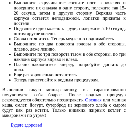
Выполните скручивание: согните ноги в коленях и
поверните их сначала в одну сторону, полежите так 15-
20 секунд, затем в другую сторону. Верхняя часть
корпуса остается неподвижной, лопатки прижаты к
постели.
Подтяните одно колено к груди, подержите 5-10 секунд,
потом другое колено.
Снова потянитесь. Теперь медленно поднимайтесь.
Выполните по два поворота головы в обе стороны,
плавно, даже лениво.
Выполните по три поворота тазом в обе стороны, по три
наклона корпуса вправо и влево.
Плавно наклонитесь вперед, попробуйте достать до
пола.
Еще раз хорошенько потянитесь.
Теперь приступайте к водным процедурам.
Выполнив такую мини-разминку, вы гарантированно
почувствуете себя бодрее. После водных процедур
рекомендуется обязательно позавтракать.
Овсяная
или манная
каша, омлет, йогурт, бутерброд из зернового хлеба с сыром
будут как раз кстати. Только никаких жирных котлет с
макаронами по утрам!
Будьте здоровы!