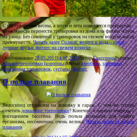
С наступлением весны, а затем и лета появляется прекрасная
возможность перенести тренировки из дома или фитнес-клуба
на улицу. Без сомнений у тренировок на свежем воздухе масса
преимуществ.
Читать далее
Солнце, воздух и вода – наши
лучшие друзья: фитнес на свежем воздухе
Опубликовано
28.05.2013
14.07.2019
Автор
Екатерина
Рубрики
Кардиотренировки (аэробика)
Метки
аэробика
,
здоровье
,
программа тренировок
,
суставы
,
фитнес
О пользе плавания
Велосипед отправлен на зимовку в гараж. С чем же теперь
сочетать
домашние тренировки
? Конечно, в первую очередь, с
посещением бассейна. Ведь польза плавания для нашего
организма, несомненно, очень велика.
Читать далее
О пользе
плавания