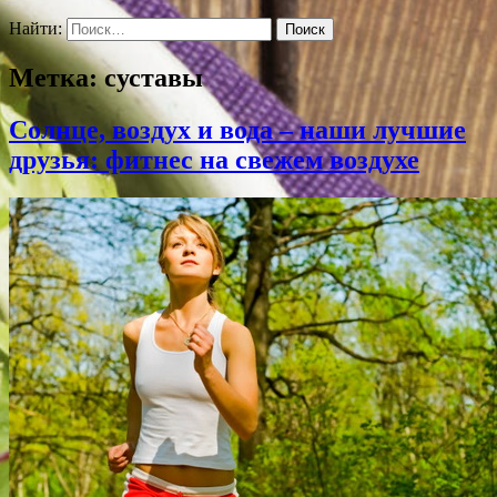
Найти:
Метка:
суставы
Солнце, воздух и вода – наши лучшие
друзья: фитнес на свежем воздухе