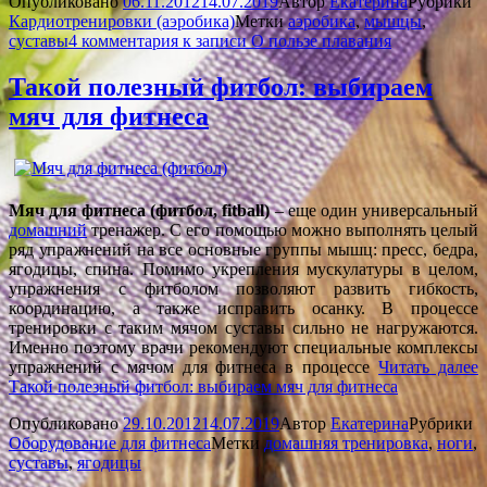
Опубликовано
06.11.2012
14.07.2019
Автор
Екатерина
Рубрики
Кардиотренировки (аэробика)
Метки
аэробика
,
мышцы
,
суставы
4 комментария
к записи О пользе плавания
Такой полезный фитбол: выбираем
мяч для фитнеса
Мяч для фитнеса (фитбол, fitball)
– еще один универсальный
домашний
тренажер. С его помощью можно выполнять целый
ряд упражнений на все основные группы мышц: пресс, бедра,
ягодицы, спина. Помимо укрепления мускулатуры в целом,
упражнения с фитболом позволяют развить гибкость,
координацию, а также исправить осанку. В процессе
тренировки с таким мячом суставы сильно не нагружаются.
Именно поэтому врачи рекомендуют специальные комплексы
упражнений с мячом для фитнеса в процессе
Читать далее
Такой полезный фитбол: выбираем мяч для фитнеса
Опубликовано
29.10.2012
14.07.2019
Автор
Екатерина
Рубрики
Оборудование для фитнеса
Метки
домашняя тренировка
,
ноги
,
суставы
,
ягодицы