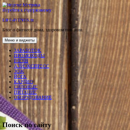
Перейти к содержимому
LiFE-FiTNES.ru
Блог о фитнесе дома, здоровом питании
Меню и виджеты
ЗАРАБОТОК
ПРОМОКОДЫ
IHERB
АЛИЭКСПРЕСС
ЗОЖ
ЙОГА
КАРДИО
СИЛОВЫЕ
ПИТАНИЕ
ОБОРУДОВАНИЕ
Поиск по сайту